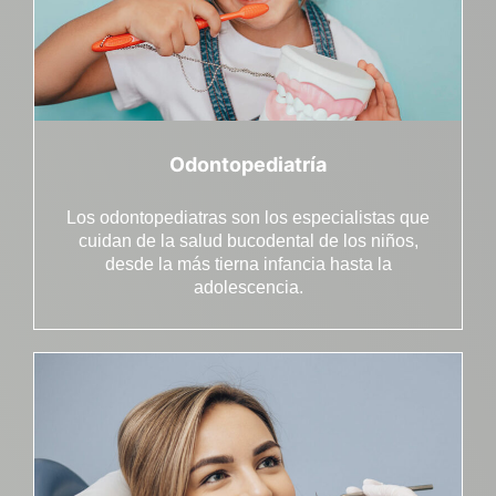
sexual, siempre consultando con
profesionales médicos antes de iniciar
cualquier tratamiento.
Odontopediatría
Los odontopediatras son los especialistas que
cuidan de la salud bucodental de los niños,
desde la más tierna infancia hasta la
adolescencia.