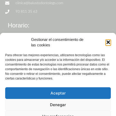
clinica@balustodontolegs.com
93 811 35 63
Horario:
De Lunes a Viernes de 9h a 19h
Gestionar el consentimiento de
las cookies
Para ofrecer las mejores experiencias, utilizamos tecnologías como las
cookies para almacenar y/o acceder a la información del dispositivo. El
consentimiento de estas tecnologías nos permitirá procesar datos como el
comportamiento de navegación o las identificaciones únicas en este sitio.
No consentir o retirar el consentimiento, puede afectar negativamente a
ciertas características y funciones.
Pedir cita
Ver valoraciones
Aceptar
Copyright © 2023. Balust Odontòlegs.
Denegar
Aviso Legal
Política de privacidad