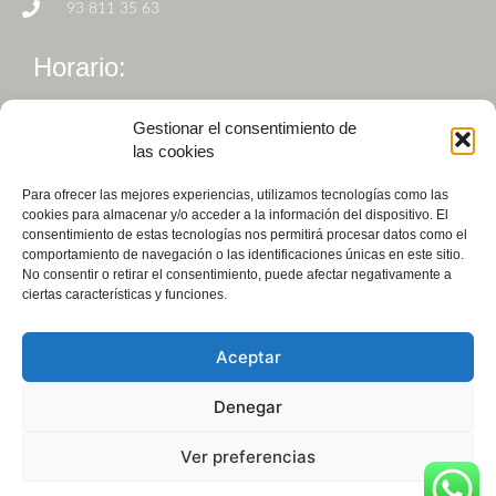
93 811 35 63
Horario:
De Lunes a Viernes de 9h a 19h
Gestionar el consentimiento de
las cookies
Para ofrecer las mejores experiencias, utilizamos tecnologías como las
cookies para almacenar y/o acceder a la información del dispositivo. El
consentimiento de estas tecnologías nos permitirá procesar datos como el
comportamiento de navegación o las identificaciones únicas en este sitio.
No consentir o retirar el consentimiento, puede afectar negativamente a
ciertas características y funciones.
Pedir cita
Ver valoraciones
Aceptar
Copyright © 2023. Balust Odontòlegs.
Denegar
Aviso Legal
Política de privacidad
Ver preferencias