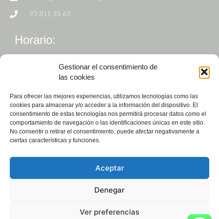
93 811 35 63
Horario:
De Lunes a Viernes de 9h a 19h
Gestionar el consentimiento de
las cookies
Para ofrecer las mejores experiencias, utilizamos tecnologías como las
cookies para almacenar y/o acceder a la información del dispositivo. El
consentimiento de estas tecnologías nos permitirá procesar datos como el
comportamiento de navegación o las identificaciones únicas en este sitio.
No consentir o retirar el consentimiento, puede afectar negativamente a
ciertas características y funciones.
Pedir cita
Ver valoraciones
Aceptar
Copyright © 2023. Balust Odontòlegs.
Denegar
Aviso Legal
Política de privacidad
Ver preferencias